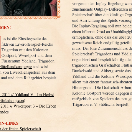
vorgenannten Inplay-Regelung war
zunehmende Outplay-Differenzen in
Spielerschaft über die künftige Org
und Ausrichtung des Spiels voraus
Die Inplay-Regelung soll nun beide
MEN!
einen höheren Grad an Unabhängigk
ermöglichen, ohne dass das über 20
ies
ist die Einstiegsseite des
gewachsene Reich endgültig geteilt
fiktiven Liverollenspiel-Reichs
muss. Der lose Zusammenschluss de
Trigardon mit den Kolonien
Spielerschaft Trigardons und Yddl
Oostport, Wwestport und dem
organisiert und bespielt künftig die
Fürstentum Yddland. Trigardon
trigardonischen Grafschaften Flutla
Mittellandkampagne
und wird
Dunkelwald und Altberg sowie das
h von Liverollenspielern aus dem
Yddland und die Kolonie Wwestpor
Land und dem Ruhrgebiet bespielt.
allem mit einem fantastisch-abenteu
Hintergrund. Die Grafschaft Arbon
Kolonie Oostport werden dagegen 
. 2011 // Yddland V - Im Herbst
maßgeblich von Spielern des neu g
(Einladungscon)
Trigardon e. V. »höfisch« bespielt.
.2011 // Wwestport 3 – Die Erben
ondes
ON-LINKS
der freien Spielerschaft