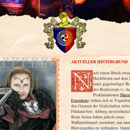
AKTUELLER HINTERGRUND
ach einem Bruch zwis
Hochfürstin und dem 
unter gegenseitiger B
des Hochverrats (s. da
Proklamationen
Marsi
Emendons
) stehen sich in Trigardo
den Grenzen der Grafschaften Arb
Flutland bzw. Altberg unversöhnlic
Beide Seiten haben jedoch einen
Waffenstillstand vereinbart, um unn
Blutvergießen zu verhindern. Outpl