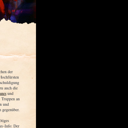
chen der
Hochfürsten
eschuldigung
zu auch die
anes
und
n Truppen an
on und
h gegenüber.
ötiges
ay-Info: Der