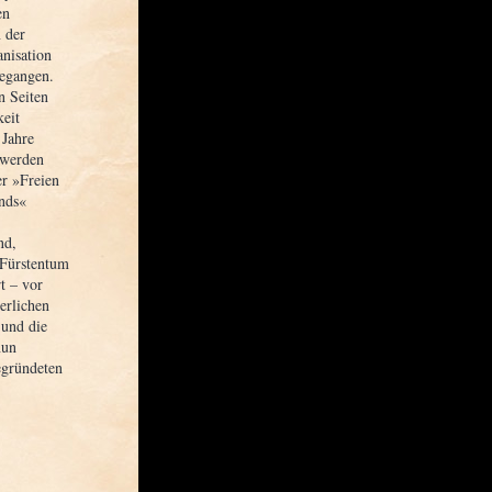
en
 der
anisation
gegangen.
n Seiten
eit
 Jahre
 werden
r »Freien
ands«
nd,
 Fürstentum
t – vor
erlichen
 und die
nun
egründeten