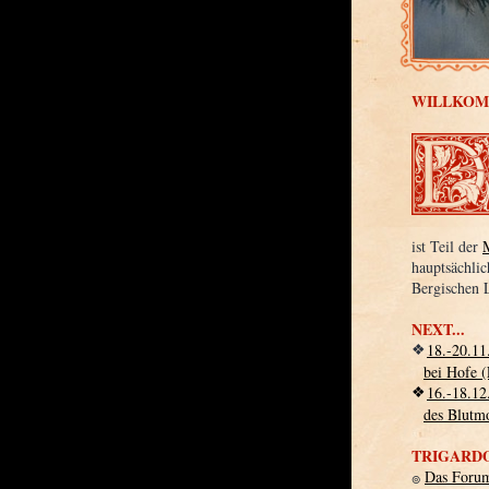
WILLKOM
ist Teil der
hauptsächlic
Bergischen 
NEXT...
18.-20.11
❖
bei Hofe 
16.-18.12
❖
des Blutm
TRIGARD
Das Forum 
๏